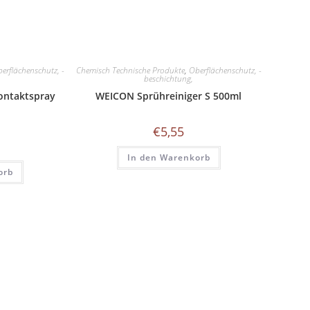
erflächenschutz, -
Chemisch Technische Produkte
,
Oberflächenschutz, -
beschichtung,
ontaktspray
WEICON Sprühreiniger S 500ml
€
5,55
In den Warenkorb
orb