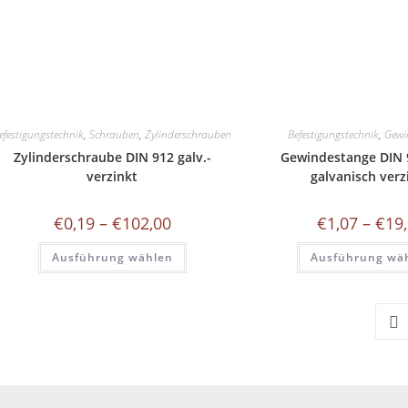
efestigungstechnik
,
Schrauben
,
Zylinderschrauben
Befestigungstechnik
,
Gewi
Zylinderschraube DIN 912 galv.-
Gewindestange DIN 9
verzinkt
galvanisch verz
Preisspanne:
€
0,19
–
€
102,00
€
1,07
–
€
19
€0,19
bis
Dieses
Ausführung wählen
€102,00
Ausführung wä
Produkt
weist
mehrere
Varianten
auf.
Die
Optionen
können
auf
der
Produktseite
gewählt