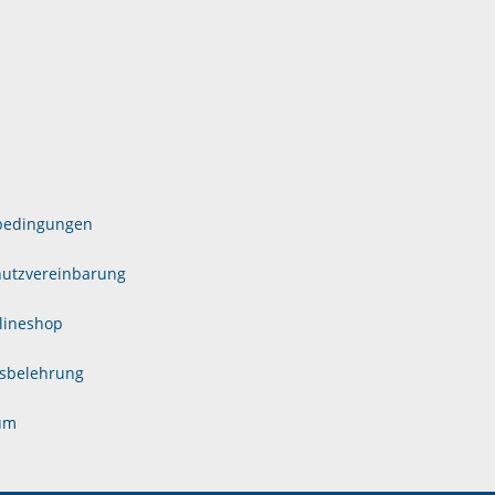
bedingungen
utzvereinbarung
lineshop
sbelehrung
um