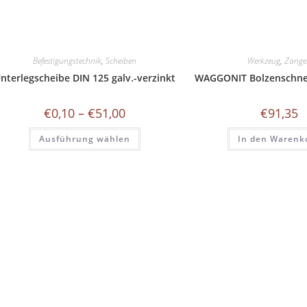
Befestigungstechnik
,
Scheiben
Werkzeug
,
Zange
nterlegscheibe DIN 125 galv.-verzinkt
WAGGONIT Bolzenschn
Preisspanne:
€
0,10
–
€
51,00
€
91,35
€0,10
bis
Dieses
Ausführung wählen
€51,00
In den Warenk
Produkt
weist
mehrere
Varianten
auf.
Die
Optionen
können
auf
der
Produktseite
gewählt
werden