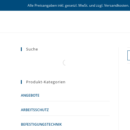
Zum
Alle Preisangaben inkl. gesetzl. MwSt. und zzgl. Versandkosten.
Inhalt
springen
Suche
Produkt-Kategorien
ANGEBOTE
ARBEITSSCHUTZ
BEFESTIGUNGSTECHNIK