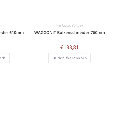
n
Werkzeug
,
Zangen
eider 610mm
WAGGONIT Bolzenschneider 760mm
€
133,81
orb
In den Warenkorb