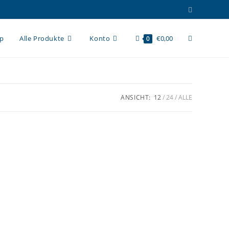
Website-
op
Alle Produkte
Konto
€
0,00
0
Suche
ANSICHT:
12
24
ALLE
umschalten