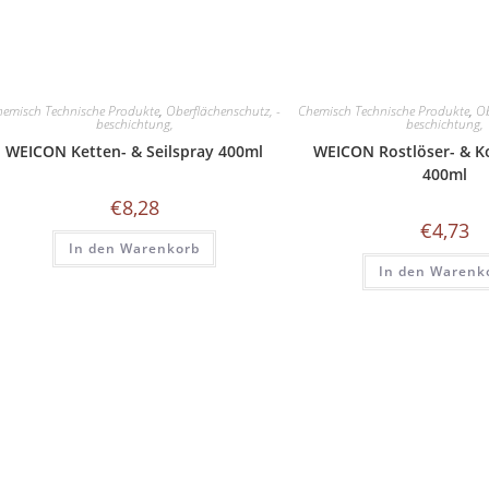
hemisch Technische Produkte
,
Oberflächenschutz, -
Chemisch Technische Produkte
,
Ob
beschichtung,
beschichtung,
WEICON Ketten- & Seilspray 400ml
WEICON Rostlöser- & K
400ml
€
8,28
€
4,73
In den Warenkorb
In den Warenk