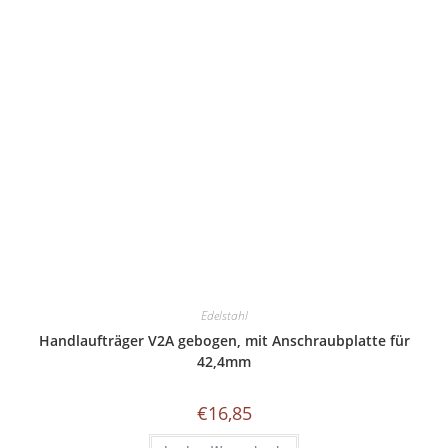
Die
Optionen
können
auf
der
Produktseite
gewählt
werden
Edelstahl
Handlaufträger V2A gebogen, mit Anschraubplatte für
42,4mm
€
16,85