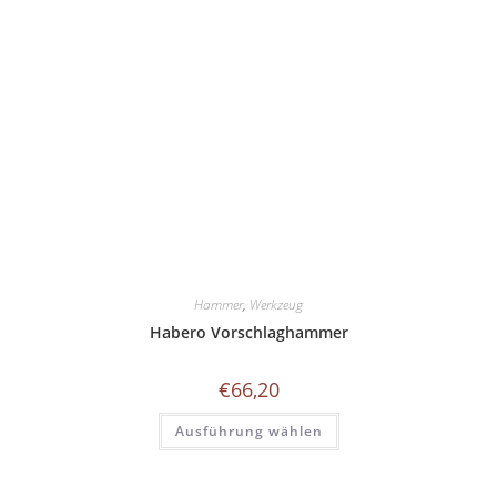
Hammer
,
Werkzeug
Habero Vorschlaghammer
€
66,20
Dieses
Ausführung wählen
Produkt
weist
mehrere
Varianten
auf.