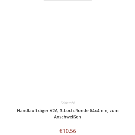
weist
mehrere
Varianten
auf.
Die
Optionen
können
auf
der
Produktseite
gewählt
werden
Edelstahl
Handlaufträger V2A, 3-Loch-Ronde 64x4mm, zum
Anschweißen
€
10,56