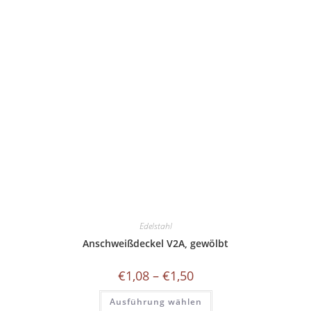
Edelstahl
Anschweißdeckel V2A, gewölbt
Preisspanne:
€
1,08
–
€
1,50
€1,08
bis
Dieses
Ausführung wählen
€1,50
Produkt