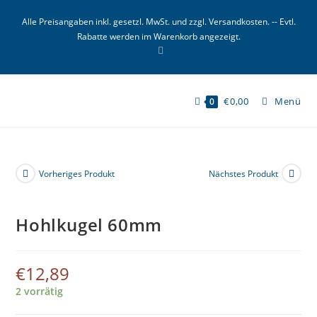
Zum
Alle Preisangaben inkl. gesetzl. MwSt. und zzgl. Versandkosten. -- Evtl.
Inhalt
Rabatte werden im Warenkorb angezeigt.
springen
€
0,00
Menü
0
Vorheriges Produkt
Nächstes Produkt
Hohlkugel 60mm
€
12,89
2 vorrätig