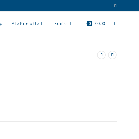
Website-
op
Alle Produkte
Konto
€
0,00
0
Suche
umschalten