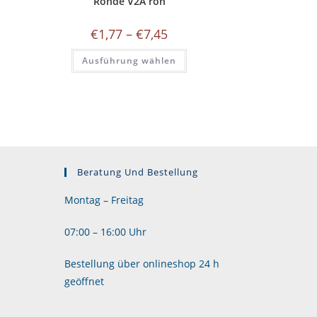
Ronde V2A roh
Preisspanne:
€
1,77
–
€
7,45
€1,77
bis
Dieses
Ausführung wählen
€7,45
Produkt
weist
mehrere
Varianten
auf.
Die
Optionen
können
auf
der
Produktseite
gewählt
Beratung Und Bestellung
werden
Montag – Freitag
07:00 – 16:00 Uhr
Bestellung über onlineshop 24 h
geöffnet