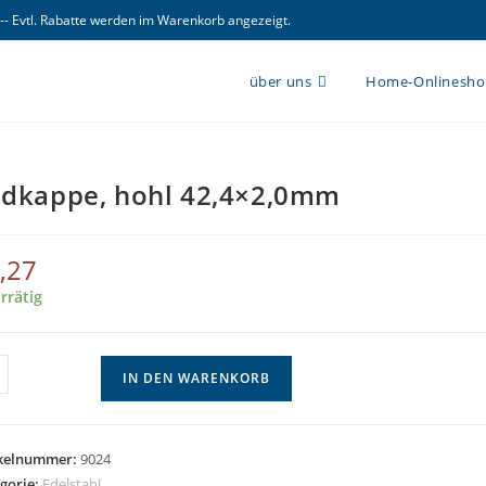
 -- Evtl. Rabatte werden im Warenkorb angezeigt.
über uns
Home-Onlinesh
dkappe, hohl 42,4×2,0mm
,27
rrätig
kappe,
IN DEN WARENKORB
l
4x2,0mm
ge
ikelnummer:
9024
gorie:
Edelstahl