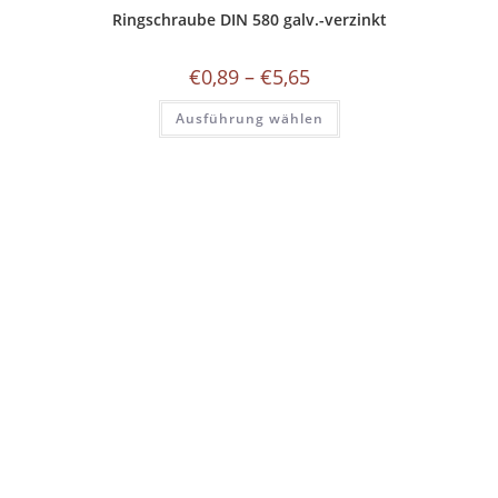
Ringschraube DIN 580 galv.-verzinkt
Preisspanne:
€
0,89
–
€
5,65
€0,89
bis
Dieses
Ausführung wählen
€5,65
Produkt
weist
mehrere
Varianten
auf.
Die
Optionen
können
auf
der
Produktseite
gewählt
werden