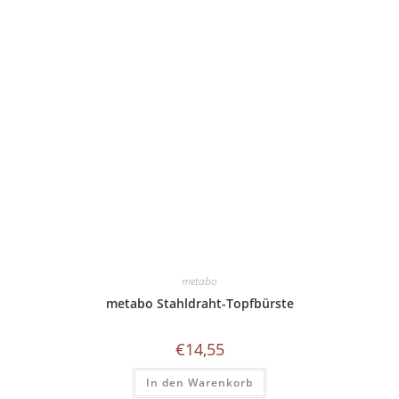
Die
Optionen
können
auf
der
Produktseite
gewählt
werden
metabo
metabo Stahldraht-Topfbürste
€
14,55
In den Warenkorb