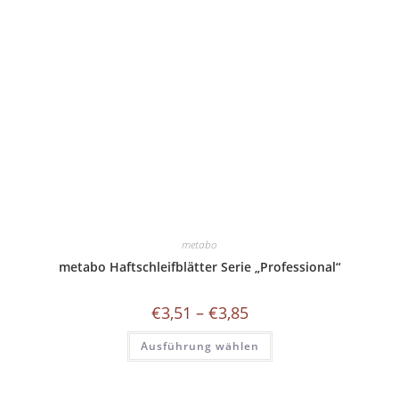
auf
der
Produktseite
gewählt
werden
metabo
metabo Haftschleifblätter Serie „Professional“
Preisspanne:
€
3,51
–
€
3,85
€3,51
bis
Dieses
Ausführung wählen
€3,85
Produkt
weist
mehrere
Varianten
auf.