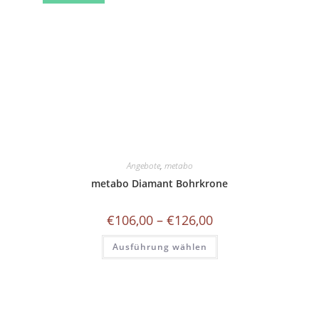
Angebote
,
metabo
metabo Diamant Bohrkrone
Preisspanne:
€
106,00
–
€
126,00
€106,00
bis
Dieses
Ausführung wählen
€126,00
Produkt
weist
mehrere
Varianten
auf.
Die
Optionen
können