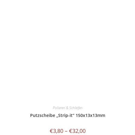
Polieren & Schleifen
Putzscheibe „Strip-it“ 150x13x13mm
Preisspanne:
€
3,80
–
€
32,00
€3,80