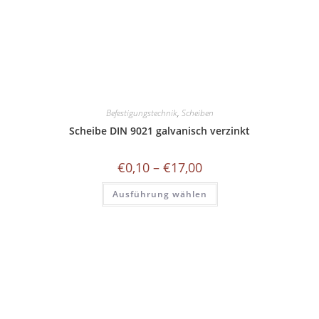
Befestigungstechnik
,
Scheiben
Scheibe DIN 9021 galvanisch verzinkt
Preisspanne:
€
0,10
–
€
17,00
€0,10
bis
Dieses
Ausführung wählen
€17,00
Produkt
weist
mehrere
Varianten
auf.
Die
Optionen
können
auf
der
Produktseite
gewählt
werden