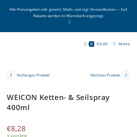
Zum
Alle Preisangaben inkl. gesetzl. MwSt. und zzgl. Versandkosten. -- Evtl.
Inhalt
Rabatte werden im Warenkorb angezeigt.
springen
€
0,00
Menü
0
Vorheriges Produkt
Nächstes Produkt
WEICON Ketten- & Seilspray
400ml
€
8,28
3 vorrätig