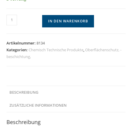
WEICON
IN DEN WARENKORB
Ketten-
&
Seilspray
Artikelnummer:
8134
400ml
Kategorien:
Chemisch Technische Produkte
,
Oberflächenschutz, -
Menge
beschichtung,
BESCHREIBUNG
ZUSÄTZLICHE INFORMATIONEN
Beschreibung