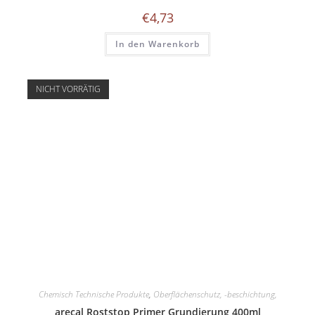
€
4,73
In den Warenkorb
NICHT VORRÄTIG
Chemisch Technische Produkte
,
Oberflächenschutz, -beschichtung,
arecal Roststop Primer Grundierung 400ml