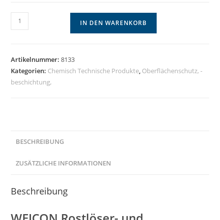
WEICON
IN DEN WARENKORB
Rostlöser-
&
Kontaktspray
Artikelnummer:
8133
400ml
Kategorien:
Chemisch Technische Produkte
,
Oberflächenschutz, -
Menge
beschichtung,
BESCHREIBUNG
ZUSÄTZLICHE INFORMATIONEN
Beschreibung
WEICON Rostlöser- und