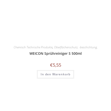
Chemisch Technische Produkte
,
Oberflächenschutz, -beschichtung,
WEICON Sprühreiniger S 500ml
€
5,55
In den Warenkorb