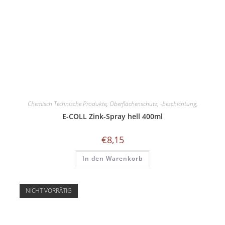
Chemisch Technische Produkte
,
Oberflächenschutz, -beschichtung,
E-COLL Zink-Spray hell 400ml
€
8,15
In den Warenkorb
NICHT VORRÄTIG