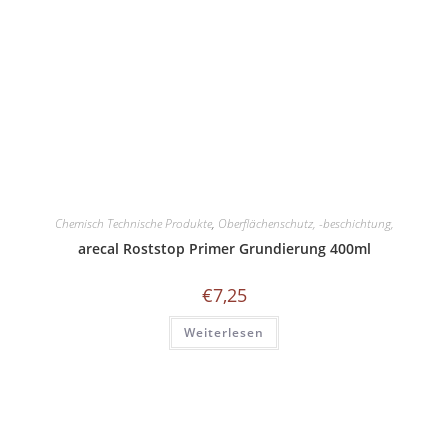
Chemisch Technische Produkte
,
Oberflächenschutz, -beschichtung,
arecal Roststop Primer Grundierung 400ml
€
7,25
Weiterlesen