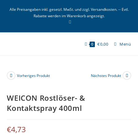
Zum
Alle Preisangaben inkl. gesetzl. MwSt. und zzgl. Versandkosten. -- Evtl.
Inhalt
Rabatte werden im Warenkorb angezeigt.
springen
€
0,00
Menü
0
Vorheriges Produkt
Nächstes Produkt
WEICON Rostlöser- &
Kontaktspray 400ml
€
4,73