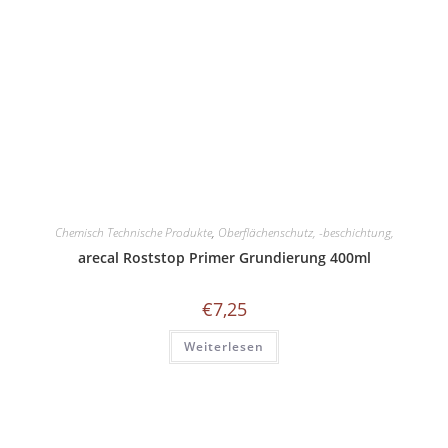
Chemisch Technische Produkte
,
Oberflächenschutz, -beschichtung,
arecal Roststop Primer Grundierung 400ml
€
7,25
Weiterlesen