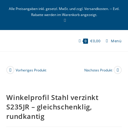
Zum
Alle Preisangaben inkl. gesetzl. MwSt. und zzgl. Versandkosten. -- Evtl.
Inhalt
Rabatte werden im Warenkorb angezeigt.
springen
€
0,00
Menü
0
Vorheriges Produkt
Nächstes Produkt
Winkelprofil Stahl verzinkt
S235JR – gleichschenklig,
rundkantig