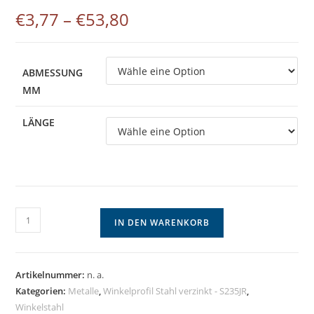
€
3,77
–
€
53,80
Preisspanne:
€3,77
bis
€53,80
ABMESSUNG
MM
LÄNGE
Winkelprofil
IN DEN WARENKORB
Stahl
verzinkt
S235JR
Artikelnummer:
n. a.
-
Kategorien:
Metalle
,
Winkelprofil Stahl verzinkt - S235JR
,
gleichschenklig,
Winkelstahl