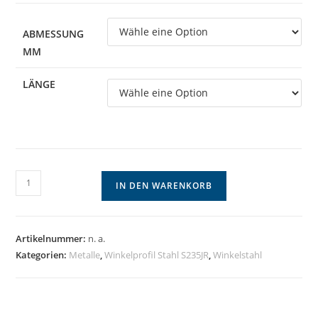
€40,96
ABMESSUNG
MM
LÄNGE
Winkelprofil
IN DEN WARENKORB
Stahl
S235JR
-
Artikelnummer:
n. a.
gleichschenklig,
Kategorien:
Metalle
,
Winkelprofil Stahl S235JR
,
Winkelstahl
rundkantig
Menge