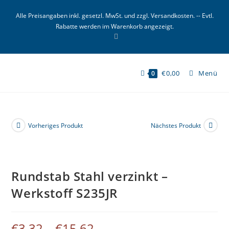
Zum
Alle Preisangaben inkl. gesetzl. MwSt. und zzgl. Versandkosten. -- Evtl.
Inhalt
Rabatte werden im Warenkorb angezeigt.
springen
€
0,00
Menü
0
Vorheriges Produkt
Nächstes Produkt
Rundstab Stahl verzinkt –
Werkstoff S235JR
€
3,32
–
€
15,62
Preisspanne: