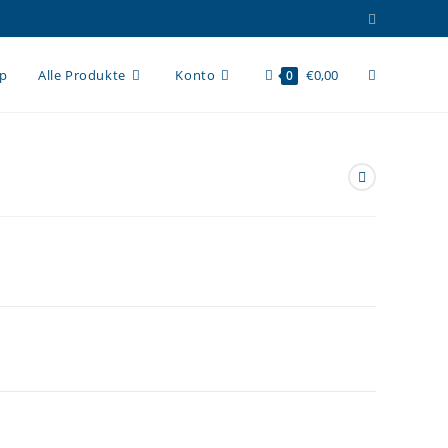
Website-
op
Alle Produkte
Konto
€
0,00
0
Suche
umschalten