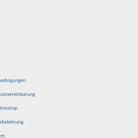
bedingungen
utzvereinbarung
lineshop
sbelehrung
um