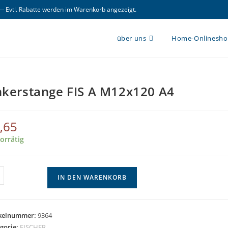
 -- Evtl. Rabatte werden im Warenkorb angezeigt.
über uns
Home-Onlinesh
kerstange FIS A M12x120 A4
,65
orrätig
erstange
IN DEN WARENKORB
x120
ikelnummer:
9364
gorie:
FISCHER