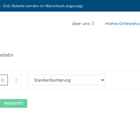
 -- Evtl. Rabatte werden im Warenkorb angezeigt.
über uns
Home-Onlinesh
etabo
ANGEBOT!