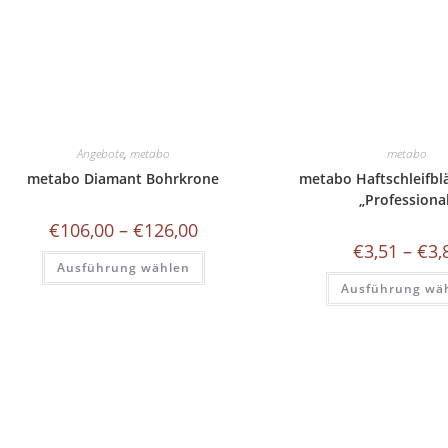
Angebote
,
metabo
metabo
metabo Diamant Bohrkrone
metabo Haftschleifblä
„Professiona
Preisspanne:
€
106,00
–
€
126,00
€106,00
€
3,51
–
€
3,
bis
Dieses
Ausführung wählen
€126,00
Produkt
weist
Ausführung wä
mehrere
Varianten
auf.
Die
Optionen
können
auf
der
Produktseite
gewählt
werden